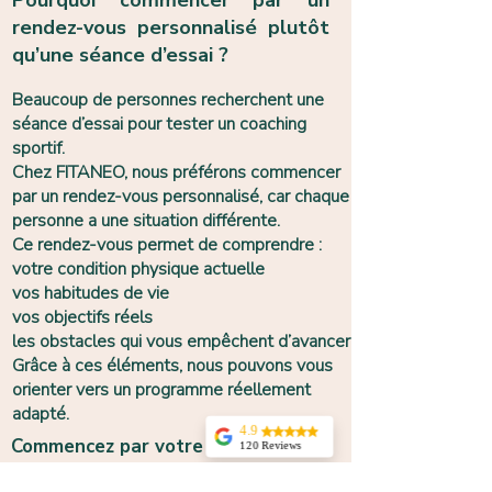
Pourquoi commencer par un
rendez-vous personnalisé plutôt
qu’une séance d’essai ?
Beaucoup de personnes recherchent une
séance d’essai pour tester un coaching
sportif.
Chez FITANEO, nous préférons commencer
par un rendez-vous personnalisé, car chaque
personne a une situation différente.
Ce rendez-vous permet de comprendre :
votre condition physique actuelle
vos habitudes de vie
vos objectifs réels
les obstacles qui vous empêchent d’avancer
Grâce à ces éléments, nous pouvons vous
orienter vers un programme réellement
adapté.
4.9
Commencez par votre rendez-vous
120 Reviews
personalisé FITANEO
Isabelle Lev
Je ne peux que